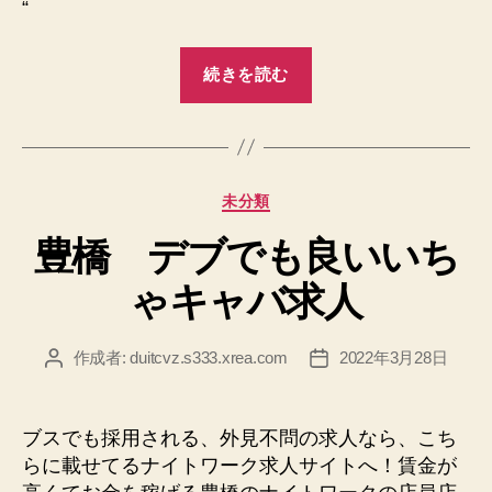
“
“四
続きを読む
ツ
谷
同
伴
カ
未分類
無
テ
し
豊橋 デブでも良いいち
ゴ
ラ
リ
ゃキャバ求人
ー
ウ
ン
ジ
作成者:
duitcvz.s333.xrea.com
2022年3月28日
投
投
稿
稿
求
者
日
人”
ブスでも採用される、外見不問の求人なら、こち
らに載せてるナイトワーク求人サイトへ！賃金が