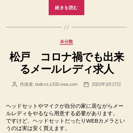
“豊
続きを読む
橋
デ
ブ
で
カ
未分類
も
テ
良
松戸 コロナ禍でも出来
ゴ
い
リ
るメールレディ求人
ー
い
ち
ゃ
作成者:
duitcvz.s333.xrea.com
2022年3月27日
投
投
稿
稿
キ
者
日
ャ
ヘッドセットやマイクが自分の家に居ながらメー
バ
ルレディをやるなら用意する必要があります。
求
ですけど、ヘッドセットだったりWEBカメラとい
人”
うのは実は安く買えます。