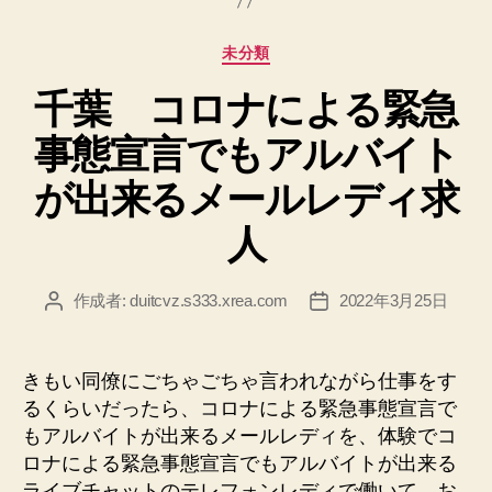
っ
ち
カ
未分類
ゃ
テ
り
千葉 コロナによる緊急
ゴ
で
リ
事態宣言でもアルバイト
ー
も
稼
が出来るメールレディ求
げ
人
る
セ
ク
作成者:
duitcvz.s333.xrea.com
2022年3月25日
投
投
稿
稿
シ
者
日
ー
きもい同僚にごちゃごちゃ言われながら仕事をす
パ
るくらいだったら、コロナによる緊急事態宣言で
ブ
もアルバイトが出来るメールレディを、体験でコ
求
ロナによる緊急事態宣言でもアルバイトが出来る
人”
ライブチャットのテレフォンレディで働いて、お