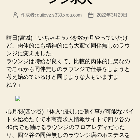
タ
ー
作成者:
duitcvz.s333.xrea.com
2022年3月29日
投
投
稿
稿
レ
者
日
デ
晴日(宮城)「いちゃキャバを数か月やっていたけ
ィ
ど、肉体的にも精神的にも大変で同伴無しのラウ
求
ンジに変えました。
人”
ラウンジは時給が良くて、比較的肉体的に楽なの
でこれから同伴無しのラウンジで仕事をしようと
考え始めているけど同じような人もいますよ
ね？」
心月羽(四ツ谷)「体入で試しに働く事が可能なバイ
トを始めたくて水商売求人情報サイトで四ツ谷の
40代でも働けるラウンジのフロアレディだった
り、四ツ谷の同伴無しのラウンジ店のホステスを