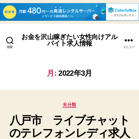
お金を沢山稼ぎたい女性向けアル
バイト求人情報
検索
メニュー
月:
2022年3月
カ
未分類
テ
八戸市 ライブチャット
ゴ
リ
のテレフォンレディ求人
ー