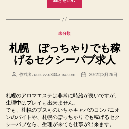
続きを読む
分
ア
リ
バ
カ
未分類
イ
テ
可
札幌 ぽっちゃりでも稼
ゴ
能
リ
げるセクシーパブ求人
ー
性
感
エ
作成者:
duitcvz.s333.xrea.com
2022年3月26日
投
投
稿
稿
ス
者
日
テ
札幌のアロマエステは非常に時給が良いですが、
求
生理中はプレイも出来ません。
人”
でも、札幌のブス可のいちゃキャバのコンパニオ
ンのバイトや、札幌のぽっちゃりでも稼げるセク
シーパブなら、生理が来ても仕事が出来ます。