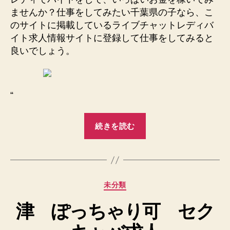
ませんか？仕事をしてみたい千葉県の子なら、こ
のサイトに掲載しているライブチャットレディバ
イト求人情報サイトに登録して仕事をしてみると
良いでしょう。
“
“千
続きを読む
葉
コ
ロ
ナ
カ
未分類
に
テ
よ
津 ぽっちゃり可 セク
ゴ
る
リ
ー