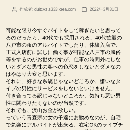
作成者:
duitcvz.s333.xrea.com
2022年3月31日
投
投
稿
稿
者
日
可能な限り今すぐバイトをして稼ぎたいと思って
るのだったら、40代でも採用される、40代歓迎の
八戸市の夜のアルバイトでしたり、体験入店で、
正式入店前に試しに働く事が可能な八戸市の風俗
等をするのがお勧めですが、仕事の時間外にしな
いとダメな男性の客への色恋をしないとダメなの
はやはり大変と思います。
それに、好きな系統じゃないどころか、嫌いなタ
イプの男性にサービスをしないといけません。
付き合ってる訳じゃないどころか、気持ち悪い男
性に関わりたくないのが当然です。
それでも、沢山お金が欲しい。
っていう青森県の女の子達にお勧めなのが、自宅
で気楽にアルバイトが出来る、在宅OKのライブチ