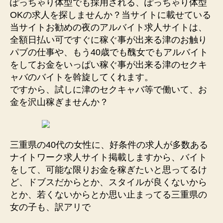
ぽっちゃり体型でも採用される、ぽっちゃり体型
メ
OKの求人を探しませんか？当サイトに載せている
ー
当サイトお勧めの夜のアルバイト求人サイトは、
ル
全額日払い可ですぐに稼ぐ事が出来る津のお触り
レ
パブの仕事や、もう40歳でも醜女でもアルバイト
デ
をしてお金をいっぱい稼ぐ事が出来る津のセクキ
ィ
ャバのバイトを斡旋してくれます。
求
ですから、試しに津のセクキャバ等で働いて、お
人”
金を沢山稼ぎませんか？
三重県の40代の女性に、好条件の求人が多数ある
ナイトワーク求人サイト掲載しますから、バイト
をして、可能な限りお金を稼ぎたいと思ってるけ
ど、ドブスだからとか、スタイルが良くないから
とか、若くないからとか思い止まってる三重県の
女の子も、訳アリで