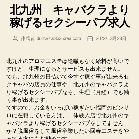
可
北九州 キャバクラより
ゴ
セ
リ
稼げるセクシーパブ求人
ー
ク
キ
ャ
作成者:
duitcvz.s333.xrea.com
2022年3月23日
投
投
稿
稿
バ
者
日
求
北九州のアロマエステは途轍もなく給料が高いで
人”
すけど、生理になるとサービスも出来ません。
でも、北九州の日払いで今すぐ稼ぐ事が出来るセ
クキャバの店員の仕事や、北九州のキャバクラよ
り稼げるセクシーパブなら、生理（月経）でも働
く事が出来ます。
ですので、お金をいっぱい稼ぎたい福岡のピンサ
ロに在籍している方は、、体験入店で北九州のキ
ャバクラより稼げるセクシーパブをしてません
か？脱風俗をして風俗卒業したい回春エステをや
ってる方にもお勧めです。