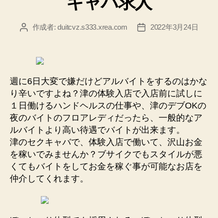
キャバ求人
緊
急
事
作成者:
duitcvz.s333.xrea.com
2022年3月24日
投
投
稿
稿
態
者
日
宣
言
で
週に6日大変で嫌だけどアルバイトをするのはかな
も
り辛いですよね？津の体験入店で入店前に試しに
ア
１日働けるハンドヘルスの仕事や、津のデブOKの
夜のバイトのフロアレディだったら、一般的なア
ル
ルバイトより高い待遇でバイトが出来ます。
バ
津のセクキャバで、体験入店で働いて、沢山お金
イ
を稼いでみませんか？ブサイクでもスタイルが悪
ト
くてもバイトをしてお金を稼ぐ事が可能なお店を
が
仲介してくれます。
出
来
る