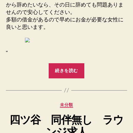
から辞めたいなら、その日に辞めても問題ありま
せんので安心してください。
多額の借金があるので早めにお金が必要な女性に
良いと思います。
“
“愛
続きを読む
知
前
払
い
カ
未分類
可
テ
カ
四ツ谷 同伴無し ラウ
ゴ
ウ
リ
ンジ求人
ー
ン