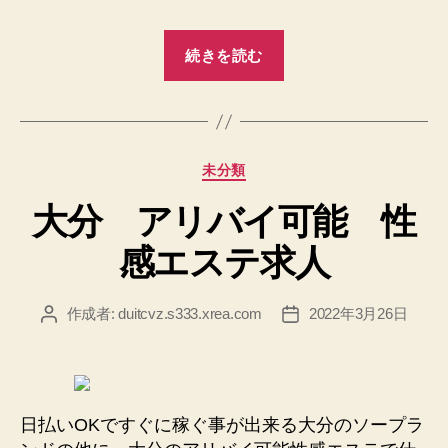
“松
続きを読む
戸
コ
ロ
ナ
カ
未分類
禍
テ
で
大分 アリバイ可能 性
ゴ
も
リ
感エステ求人
ー
出
来
る
作成者:
duitcvz.s333.xrea.com
2022年3月26日
投
投
稿
稿
メ
者
日
ー
ル
レ
日払いOKですぐに稼ぐ事が出来る大分のソープラ
デ