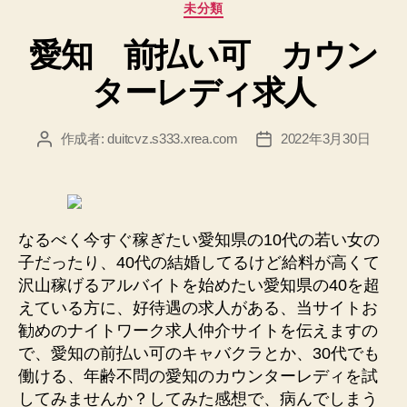
カ
未分類
ブ
テ
チ
愛知 前払い可 カウン
ゴ
ャ
リ
ターレディ求人
ー
ッ
ト
の
作成者:
duitcvz.s333.xrea.com
2022年3月30日
投
投
稿
稿
テ
者
日
レ
フ
ォ
なるべく今すぐ稼ぎたい愛知県の10代の若い女の
ン
子だったり、40代の結婚してるけど給料が高くて
レ
沢山稼げるアルバイトを始めたい愛知県の40を超
えている方に、好待遇の求人がある、当サイトお
デ
勧めのナイトワーク求人仲介サイトを伝えますの
ィ
で、愛知の前払い可のキャバクラとか、30代でも
求
働ける、年齢不問の愛知のカウンターレディを試
人”
してみませんか？してみた感想で、病んでしまう